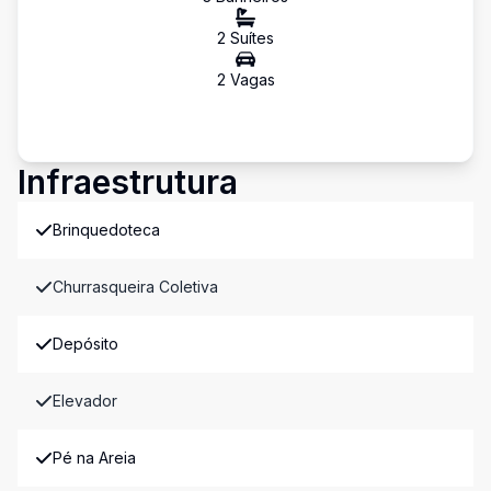
2
Suíte
s
2
Vaga
s
Infraestrutura
Brinquedoteca
Churrasqueira Coletiva
Depósito
Elevador
Pé na Areia