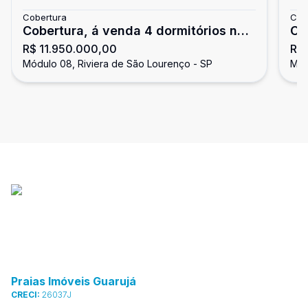
Cobertura
Cob
Cobertura, á venda 4 dormitórios na
Co
R$ 11.950.000,00
R$
Riviera de São Lourenço
Módulo 08, Riviera de São Lourenço - SP
Mód
Praias Imóveis Guarujá
CRECI:
26037J