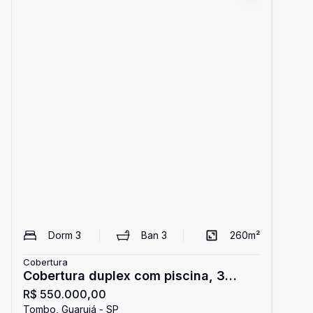
Dorm
3
Ban
3
260
m²
Cobertura
Cobertura duplex com piscina, 3
R$ 550.000,00
dormitórios, à venda no Tombo,
Tombo, Guarujá - SP