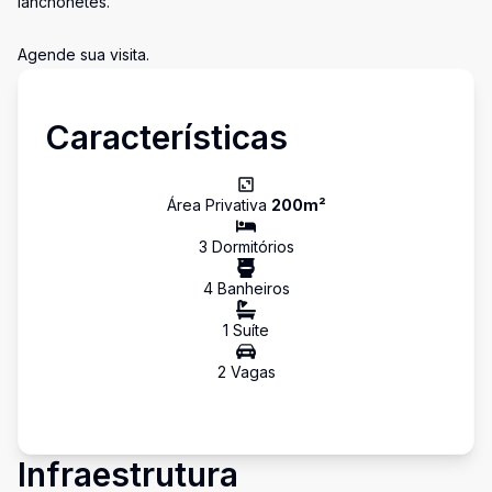
lanchonetes.
Agende sua visita.
Características
Área Privativa
200
m²
3
Dormitório
s
4
Banheiro
s
1
Suíte
2
Vaga
s
Infraestrutura