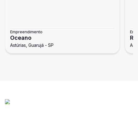
Empreendimento
Emp
Oceano
Re
Astúrias, Guarujá - SP
Astú