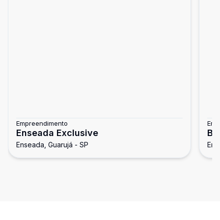
Empreendimento
Emp
Enseada Exclusive
Bel
Enseada, Guarujá - SP
Ens