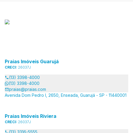
Praias Imóveis Guarujá
CRECI:
26037J
(13) 3398-4000
(13) 3398-4000
praias@praias.com
Avenida Dom Pedro I, 2650, Enseada, Guarujá - SP - 11440001
Praias Imóveis Riviera
CRECI:
26037J
(13) 3316-5555