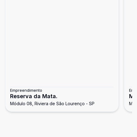
Empreendimento
Emp
Reserva da Mata.
Ma
Módulo 08, Riviera de São Lourenço - SP
Mód