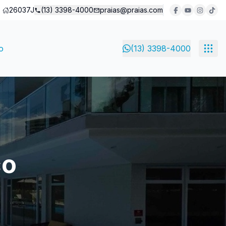
26037J
(13) 3398-4000
praias@praias.com
o
(13) 3398-4000
ço