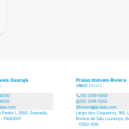
veis Guarujá
Praias Imóveis Riviera
J
CRECI:
26037J
-4000
(13) 3316-5555
-4000
(13) 3316-5555
aias.com
riviera@praias.com
 Pedro I, 2650, Enseada,
Largo dos Coqueiros, 185, L
 - 11440001
Riviera de São Lourenço, B
- 11262-009