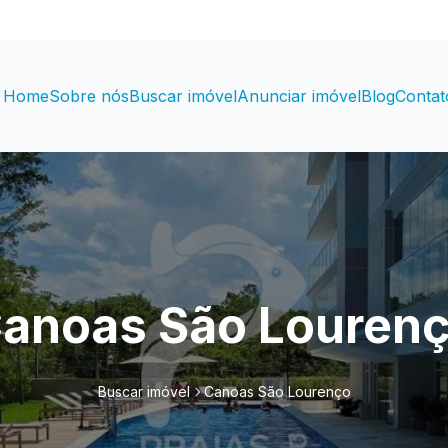
Home
Sobre nós
Buscar imóvel
Anunciar imóvel
Blog
Contat
anoas São Louren
Buscar imóvel
Canoas São Lourenço