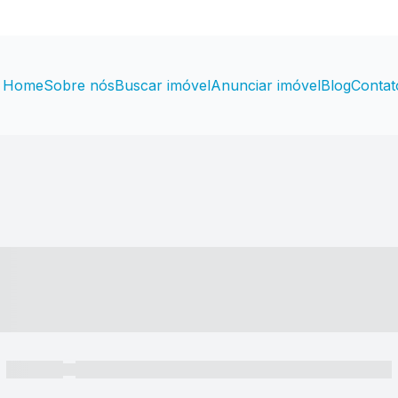
Home
Sobre nós
Buscar imóvel
Anunciar imóvel
Blog
Contat
----- ---- ---- -- ----
----- -----
----- ----- -- ------ ---- ---- -- ----- ----- ----- --- ------