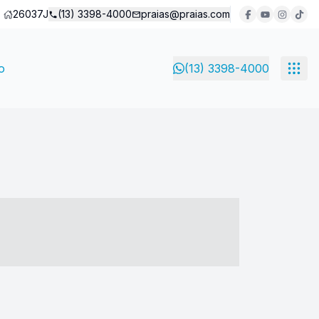
26037J
(13) 3398-4000
praias@praias.com
o
(13) 3398-4000
- ----- ----- --