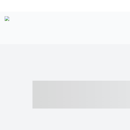
----- ----- -- -
- ------