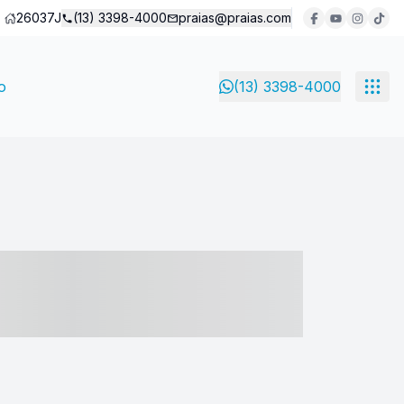
26037J
(13) 3398-4000
praias@praias.com
o
(13) 3398-4000
- ----- ----- --