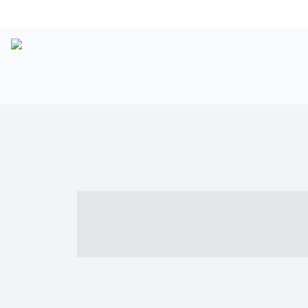
----- ----- -- -
- ------