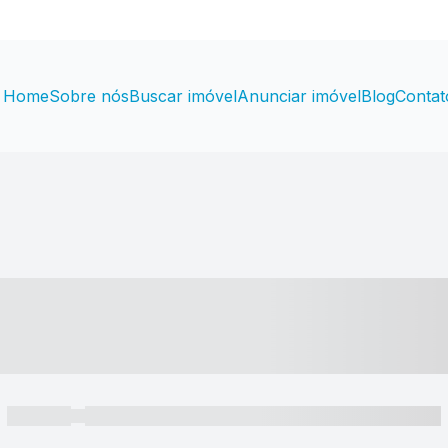
Home
Sobre nós
Buscar imóvel
Anunciar imóvel
Blog
Contat
----- ---- ---- -- ----
----- -----
----- ----- -- ------ ---- ---- -- ----- ----- ----- --- ------