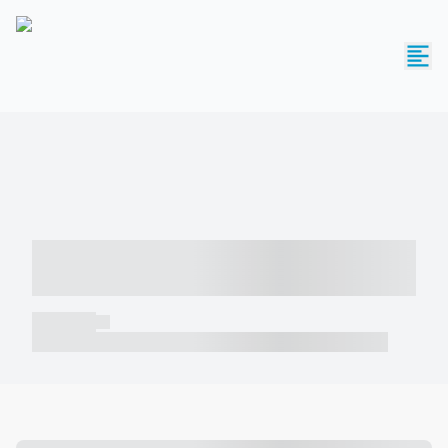
----- ----- -- ------ ---- ---- -- ----- -----
----- --- ------
----- -----
----- ----- -- ------ ---- ---- -- ----- ----- ----- --- ------