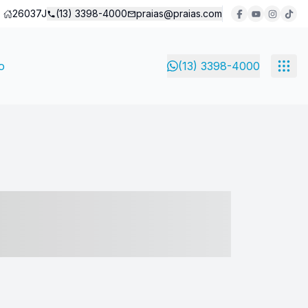
26037J
(13) 3398-4000
praias@praias.com
o
(13) 3398-4000
- ----- ----- --