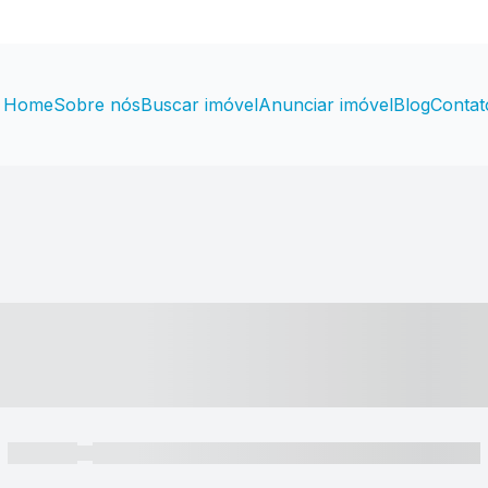
Home
Sobre nós
Buscar imóvel
Anunciar imóvel
Blog
Contat
----- ---- ---- -- ----
----- -----
----- ----- -- ------ ---- ---- -- ----- ----- ----- --- ------