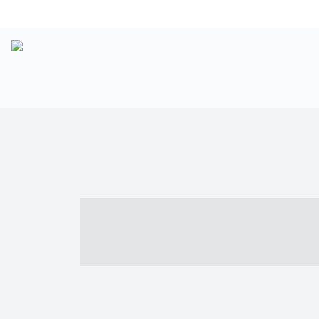
----- ----- -- -
- ------