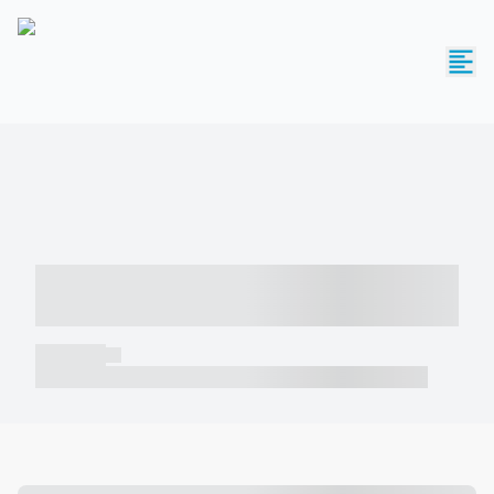
----- ----- -- ------ ---- ---- -- ----- -----
----- --- ------
----- -----
----- ----- -- ------ ---- ---- -- ----- ----- ----- --- ------