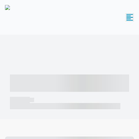
----- ----- -- ------ ---- ---- -- ----- -----
----- --- ------
----- -----
----- ----- -- ------ ---- ---- -- ----- ----- ----- --- ------