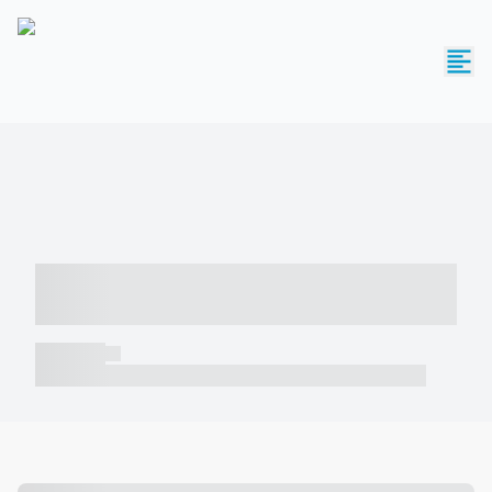
----- ----- -- ------ ---- ---- -- ----- -----
----- --- ------
----- -----
----- ----- -- ------ ---- ---- -- ----- ----- ----- --- ------