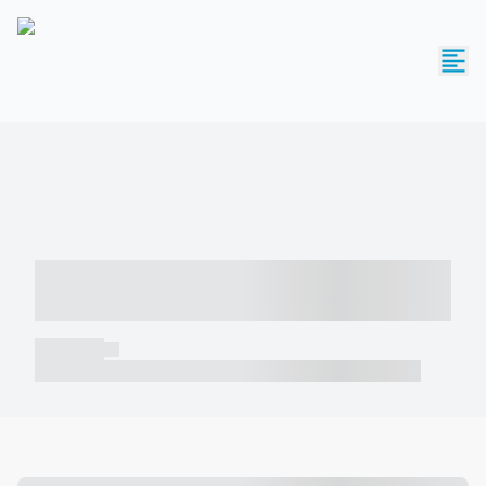
----- ----- -- ------ ---- ---- -- ----- -----
----- --- ------
----- -----
----- ----- -- ------ ---- ---- -- ----- ----- ----- --- ------