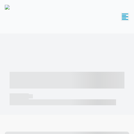
----- ----- -- ------ ---- ---- -- ----- -----
----- --- ------
----- -----
----- ----- -- ------ ---- ---- -- ----- ----- ----- --- ------