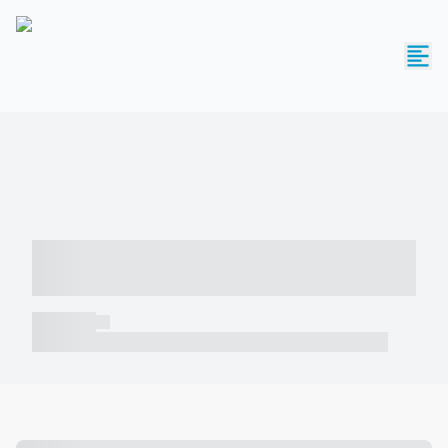
----- ----- -- ------ ---- ---- -- ----- -----
----- --- ------
----- -----
----- ----- -- ------ ---- ---- -- ----- ----- ----- --- ------