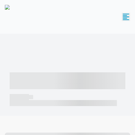
----- ----- -- ------ ---- ---- -- ----- -----
----- --- ------
----- -----
----- ----- -- ------ ---- ---- -- ----- ----- ----- --- ------