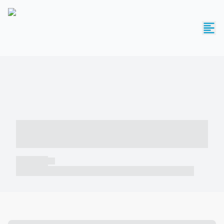
----- ----- -- ------ ---- ---- -- ----- -----
----- --- ------
----- -----
----- ----- -- ------ ---- ---- -- ----- ----- ----- --- ------