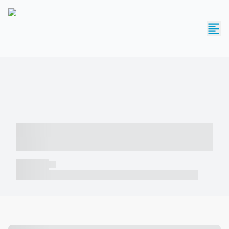
----- ----- -- ------ ---- ---- -- ----- -----
----- --- ------
----- -----
----- ----- -- ------ ---- ---- -- ----- ----- ----- --- ------