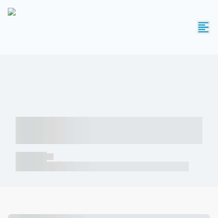
----- ----- -- ------ ---- ---- -- ----- -----
----- --- ------
----- -----
----- ----- -- ------ ---- ---- -- ----- ----- ----- --- ------