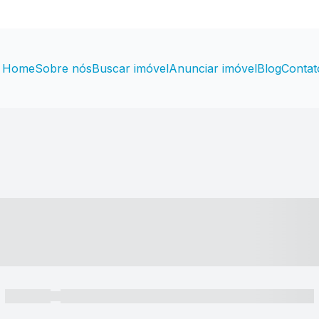
Home
Sobre nós
Buscar imóvel
Anunciar imóvel
Blog
Contat
----- ---- ---- -- ----
----- -----
----- ----- -- ------ ---- ---- -- ----- ----- ----- --- ------