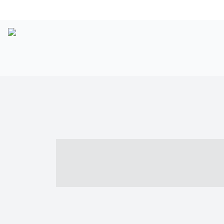
----- ----- -- -
- ------