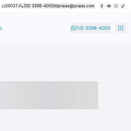
26037J
(13) 3398-4000
praias@praias.com
o
(13) 3398-4000
- ----- ----- --