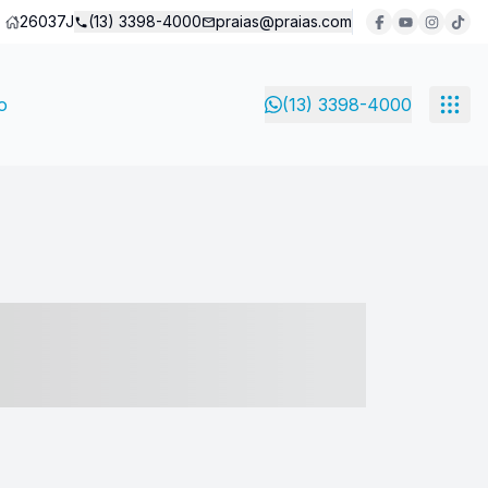
26037J
(13) 3398-4000
praias@praias.com
o
(13) 3398-4000
- ----- ----- --