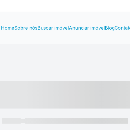
Home
Sobre nós
Buscar imóvel
Anunciar imóvel
Blog
Contat
----- ---- ---- -- ----
----- -----
----- ----- -- ------ ---- ---- -- ----- ----- ----- --- ------