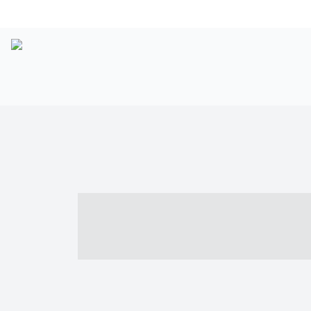
----- ----- -- -
- ------