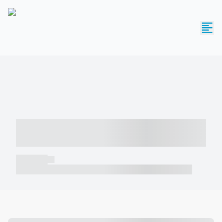
----- ----- -- ------ ---- ---- -- ----- -----
----- --- ------
----- -----
----- ----- -- ------ ---- ---- -- ----- ----- ----- --- ------