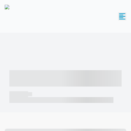
----- ----- -- ------ ---- ---- -- ----- -----
----- --- ------
----- -----
----- ----- -- ------ ---- ---- -- ----- ----- ----- --- ------