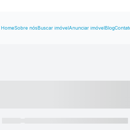
Home
Sobre nós
Buscar imóvel
Anunciar imóvel
Blog
Contat
----- ---- ---- -- ----
----- -----
----- ----- -- ------ ---- ---- -- ----- ----- ----- --- ------