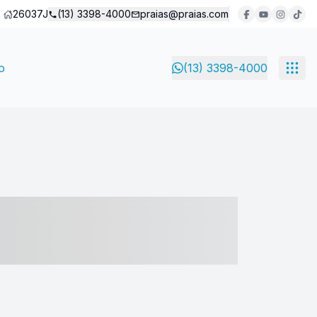
26037J
(13) 3398-4000
praias@praias.com
o
(13) 3398-4000
- ----- ----- --