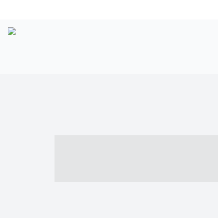
----- ----- -- -
- ------