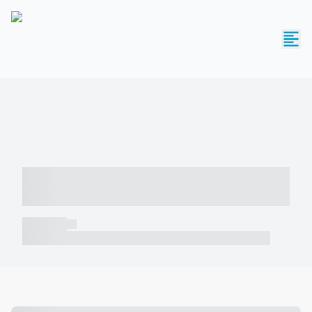
----- ----- -- ------ ---- ---- -- ----- -----
----- --- ------
----- -----
----- ----- -- ------ ---- ---- -- ----- ----- ----- --- ------