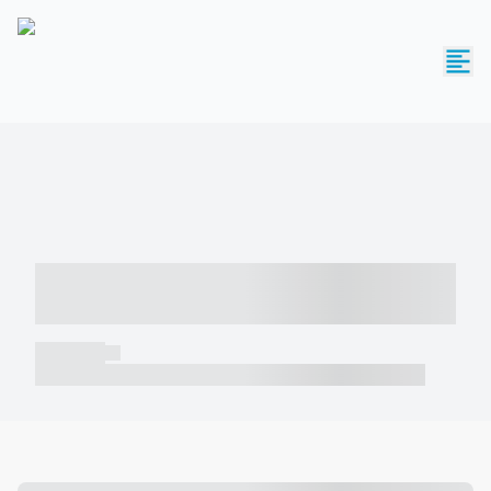
----- ----- -- ------ ---- ---- -- ----- -----
----- --- ------
----- -----
----- ----- -- ------ ---- ---- -- ----- ----- ----- --- ------