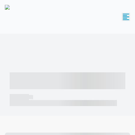
----- ----- -- ------ ---- ---- -- ----- -----
----- --- ------
----- -----
----- ----- -- ------ ---- ---- -- ----- ----- ----- --- ------