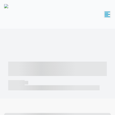
----- ----- -- ------ ---- ---- -- ----- -----
----- --- ------
----- -----
----- ----- -- ------ ---- ---- -- ----- ----- ----- --- ------