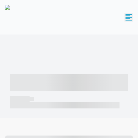
----- ----- -- ------ ---- ---- -- ----- -----
----- --- ------
----- -----
----- ----- -- ------ ---- ---- -- ----- ----- ----- --- ------