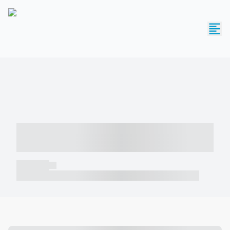
----- ----- -- ------ ---- ---- -- ----- -----
----- --- ------
----- -----
----- ----- -- ------ ---- ---- -- ----- ----- ----- --- ------