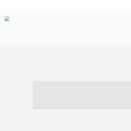
----- ----- -- -
- ------