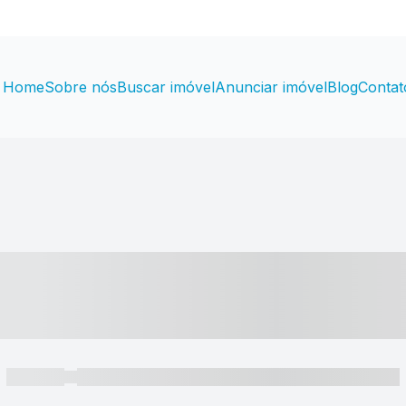
Home
Sobre nós
Buscar imóvel
Anunciar imóvel
Blog
Contat
----- ---- ---- -- ----
----- -----
----- ----- -- ------ ---- ---- -- ----- ----- ----- --- ------