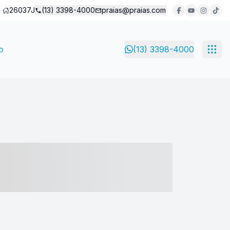
26037J
(13) 3398-4000
praias@praias.com
o
(13) 3398-4000
- ----- ----- --