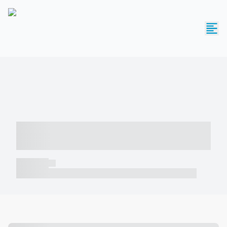
----- ----- -- ------ ---- ---- -- ----- -----
----- --- ------
----- -----
----- ----- -- ------ ---- ---- -- ----- ----- ----- --- ------