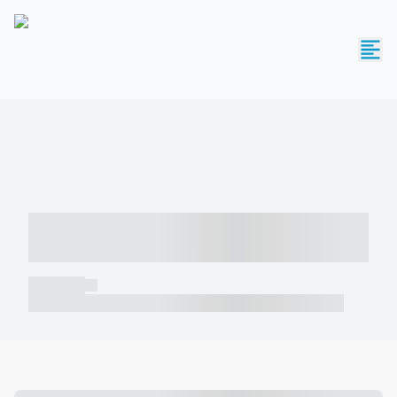
----- ----- -- ------ ---- ---- -- ----- -----
----- --- ------
----- -----
----- ----- -- ------ ---- ---- -- ----- ----- ----- --- ------