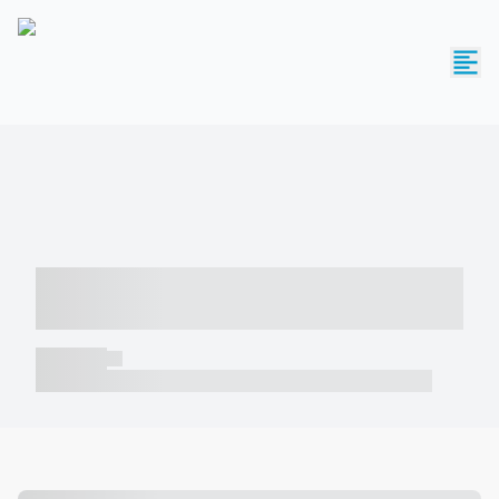
----- ----- -- ------ ---- ---- -- ----- -----
----- --- ------
----- -----
----- ----- -- ------ ---- ---- -- ----- ----- ----- --- ------