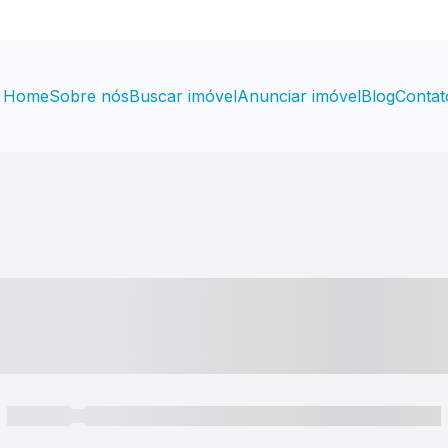
Home
Sobre nós
Buscar imóvel
Anunciar imóvel
Blog
Contat
----- ---- ---- -- ----
----- -----
----- ----- -- ------ ---- ---- -- ----- ----- ----- --- ------