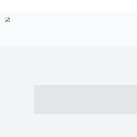
----- ----- -- -
- ------