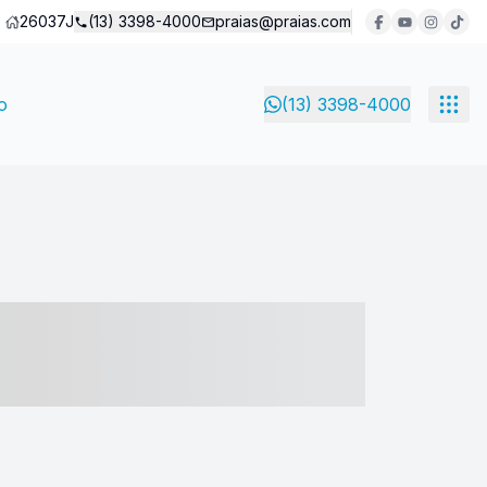
26037J
(13) 3398-4000
praias@praias.com
o
(13) 3398-4000
- ----- ----- --