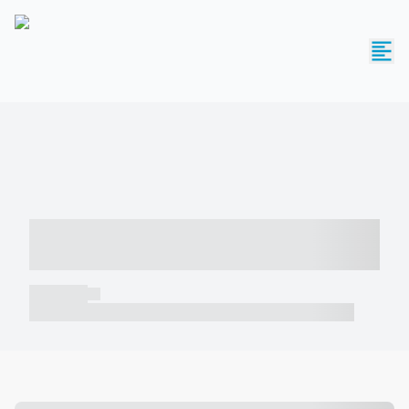
----- ----- -- ------ ---- ---- -- ----- -----
----- --- ------
----- -----
----- ----- -- ------ ---- ---- -- ----- ----- ----- --- ------