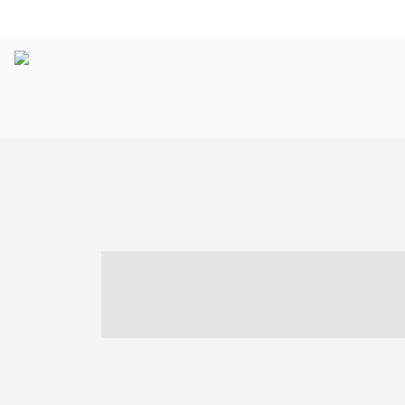
----- ----- -- -
- ------