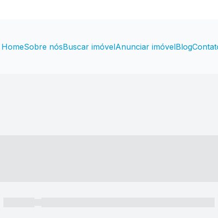
Home
Sobre nós
Buscar imóvel
Anunciar imóvel
Blog
Contat
----- ---- ---- -- ----
----- -----
----- ----- -- ------ ---- ---- -- ----- ----- ----- --- ------