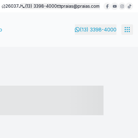
26037J
(13) 3398-4000
praias@praias.com
o
(13) 3398-4000
- ----- ----- --