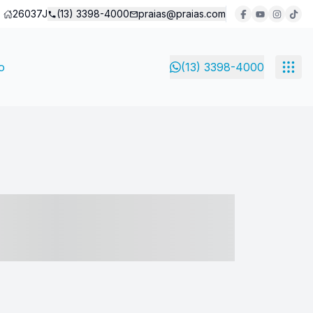
26037J
(13) 3398-4000
praias@praias.com
o
(13) 3398-4000
- ----- ----- --