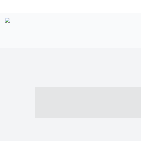
----- ----- -- -
- ------