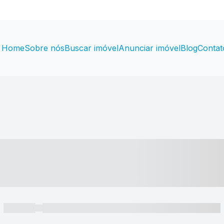
Home
Sobre nós
Buscar imóvel
Anunciar imóvel
Blog
Contat
----- ---- ---- -- ----
----- -----
----- ----- -- ------ ---- ---- -- ----- ----- ----- --- ------