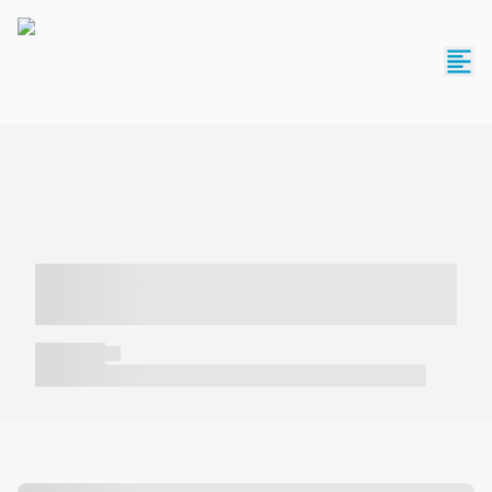
----- ----- -- ------ ---- ---- -- ----- -----
----- --- ------
----- -----
----- ----- -- ------ ---- ---- -- ----- ----- ----- --- ------