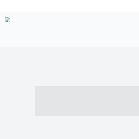
----- ----- -- -
- ------