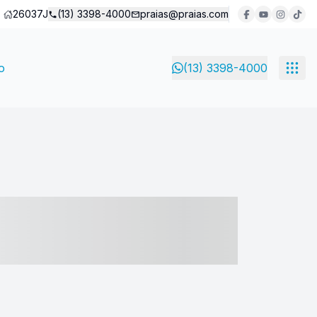
26037J
(13) 3398-4000
praias@praias.com
o
(13) 3398-4000
- ----- ----- --