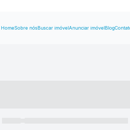
Home
Sobre nós
Buscar imóvel
Anunciar imóvel
Blog
Contat
----- ---- ---- -- ----
----- -----
----- ----- -- ------ ---- ---- -- ----- ----- ----- --- ------