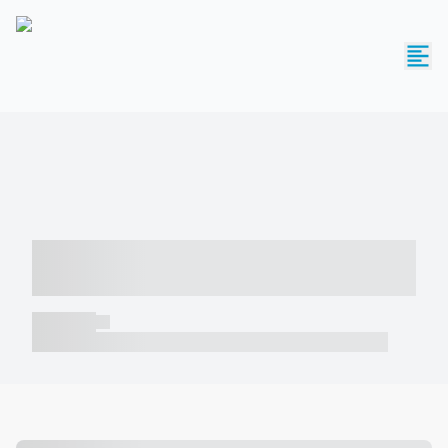
----- ----- -- ------ ---- ---- -- ----- -----
----- --- ------
----- -----
----- ----- -- ------ ---- ---- -- ----- ----- ----- --- ------