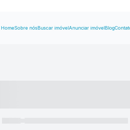
Home
Sobre nós
Buscar imóvel
Anunciar imóvel
Blog
Contat
----- ---- ---- -- ----
----- -----
----- ----- -- ------ ---- ---- -- ----- ----- ----- --- ------