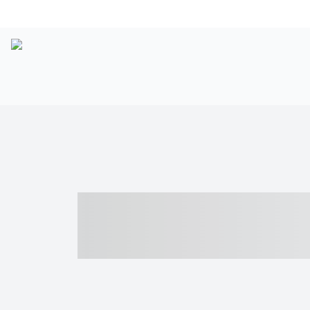
----- ----- -- -
- ------