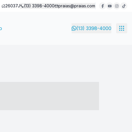
26037J
(13) 3398-4000
praias@praias.com
o
(13) 3398-4000
- ----- ----- --