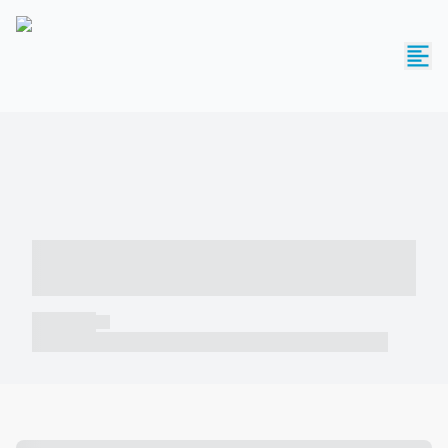
----- ----- -- ------ ---- ---- -- ----- -----
----- --- ------
----- -----
----- ----- -- ------ ---- ---- -- ----- ----- ----- --- ------