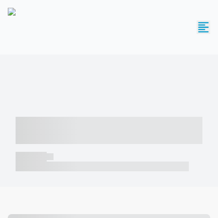
----- ----- -- ------ ---- ---- -- ----- -----
----- --- ------
----- -----
----- ----- -- ------ ---- ---- -- ----- ----- ----- --- ------