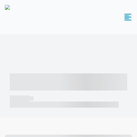
----- ----- -- ------ ---- ---- -- ----- -----
----- --- ------
----- -----
----- ----- -- ------ ---- ---- -- ----- ----- ----- --- ------