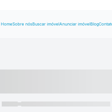
Home
Sobre nós
Buscar imóvel
Anunciar imóvel
Blog
Contat
----- ---- ---- -- ----
----- -----
----- ----- -- ------ ---- ---- -- ----- ----- ----- --- ------