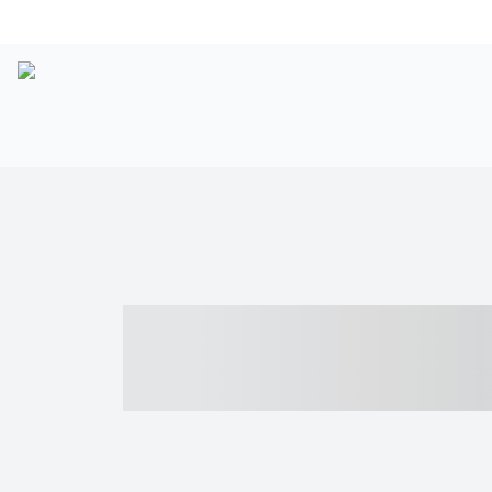
----- ----- -- -
- ------