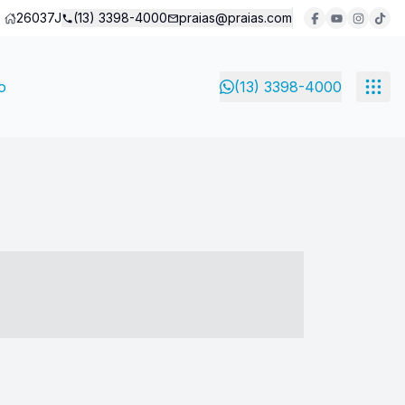
26037J
(13) 3398-4000
praias@praias.com
o
(13) 3398-4000
- ----- ----- --