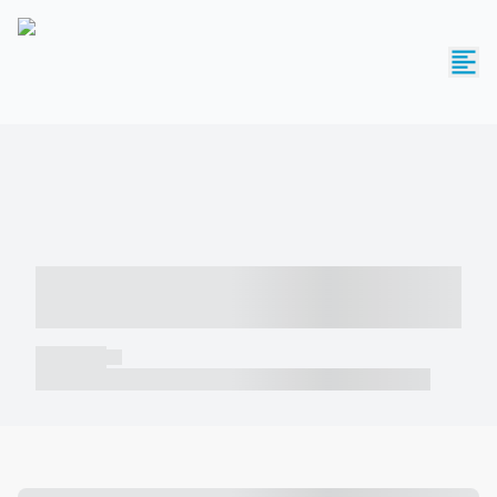
----- ----- -- ------ ---- ---- -- ----- -----
----- --- ------
----- -----
----- ----- -- ------ ---- ---- -- ----- ----- ----- --- ------