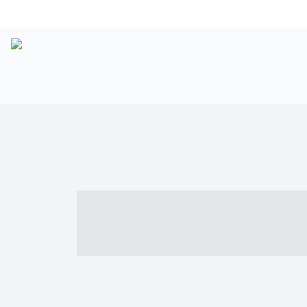
----- ----- -- -
- ------