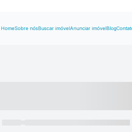
Home
Sobre nós
Buscar imóvel
Anunciar imóvel
Blog
Contat
----- ---- ---- -- ----
----- -----
----- ----- -- ------ ---- ---- -- ----- ----- ----- --- ------