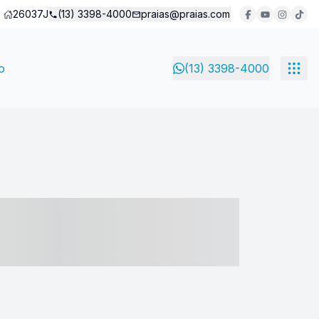
26037J
(13) 3398-4000
praias@praias.com
o
(13) 3398-4000
- ----- ----- --