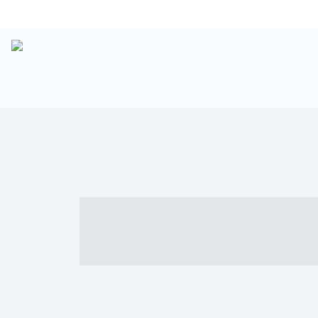
----- ----- -- -
- ------