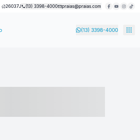
26037J
(13) 3398-4000
praias@praias.com
o
(13) 3398-4000
- ----- ----- --