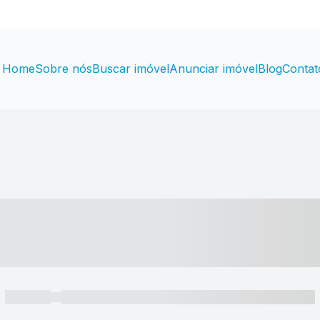
Home
Sobre nós
Buscar imóvel
Anunciar imóvel
Blog
Contat
----- ---- ---- -- ----
----- -----
----- ----- -- ------ ---- ---- -- ----- ----- ----- --- ------